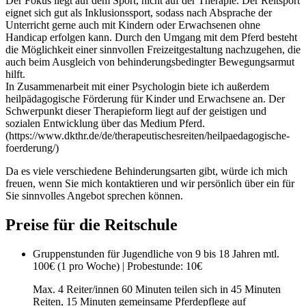
Der Fokus liegt auf dem Sport, nicht auf der Therapie. Der Reitsport
eignet sich gut als Inklusionssport, sodass nach Absprache der
Unterricht gerne auch mit Kindern oder Erwachsenen ohne
Handicap erfolgen kann. Durch den Umgang mit dem Pferd besteht
die Möglichkeit einer sinnvollen Freizeitgestaltung nachzugehen, die
auch beim Ausgleich von behinderungsbedingter Bewegungsarmut
hilft.
In Zusammenarbeit mit einer Psychologin biete ich außerdem
heilpädagogische Förderung für Kinder und Erwachsene an. Der
Schwerpunkt dieser Therapieform liegt auf der geistigen und
sozialen Entwicklung über das Medium Pferd.
(https://www.dkthr.de/de/therapeutischesreiten/heilpaedagogische-
foerderung/)
Da es viele verschiedene Behinderungsarten gibt, würde ich mich
freuen, wenn Sie mich kontaktieren und wir persönlich über ein für
Sie sinnvolles Angebot sprechen können.
Preise für die Reitschule
Gruppenstunden für Jugendliche von 9 bis 18 Jahren
mtl.
100€ (1 pro Woche) | Probestunde: 10€
Max. 4 Reiter/innen 60 Minuten teilen sich in 45 Minuten
Reiten, 15 Minuten gemeinsame Pferdepflege auf