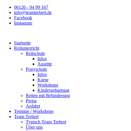
Zum
06126 - 94 99 167
Inhalt
info@teamtrebert.de
springen
Facebook
Instagram
Startseite
Reitunterricht
Reitschule
Infos
Ausritte
Ponyschule
Infos
Kurse
Workshops
Kindergeburtstag
Reiten mit Behinderung
Preise
Anfahrt
Termine / Workshops
Team Trebert
Typisch Team Trebert
Über uns