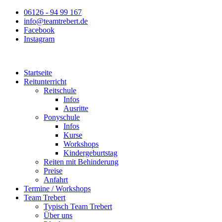
Zum
06126 - 94 99 167
Inhalt
info@teamtrebert.de
springen
Facebook
Instagram
Startseite
Reitunterricht
Reitschule
Infos
Ausritte
Ponyschule
Infos
Kurse
Workshops
Kindergeburtstag
Reiten mit Behinderung
Preise
Anfahrt
Termine / Workshops
Team Trebert
Typisch Team Trebert
Über uns