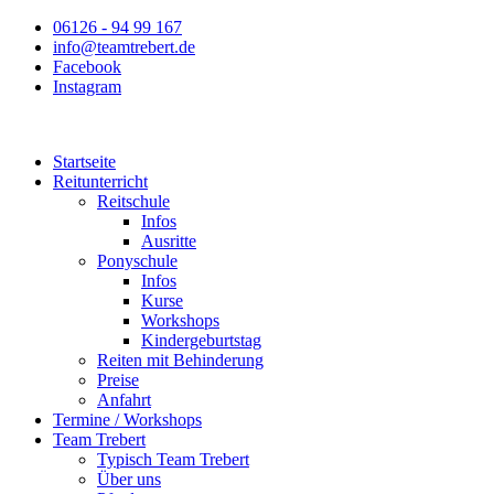
Zum
06126 - 94 99 167
Inhalt
info@teamtrebert.de
springen
Facebook
Instagram
Startseite
Reitunterricht
Reitschule
Infos
Ausritte
Ponyschule
Infos
Kurse
Workshops
Kindergeburtstag
Reiten mit Behinderung
Preise
Anfahrt
Termine / Workshops
Team Trebert
Typisch Team Trebert
Über uns