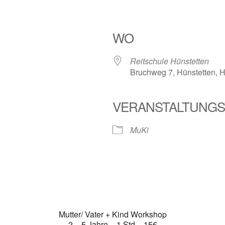
p
WO
Reitschule Hünstetten
Bruchweg 7, Hünstetten, 
VERANSTALTUNGS
MuKi
Mutter/ Vater + Kind Workshop
2 – 5 Jahre – 1 Std – 15€