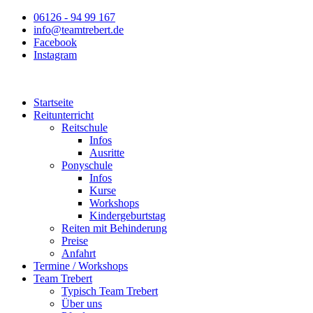
Zum
06126 - 94 99 167
Inhalt
info@teamtrebert.de
springen
Facebook
Instagram
Startseite
Reitunterricht
Reitschule
Infos
Ausritte
Ponyschule
Infos
Kurse
Workshops
Kindergeburtstag
Reiten mit Behinderung
Preise
Anfahrt
Termine / Workshops
Team Trebert
Typisch Team Trebert
Über uns