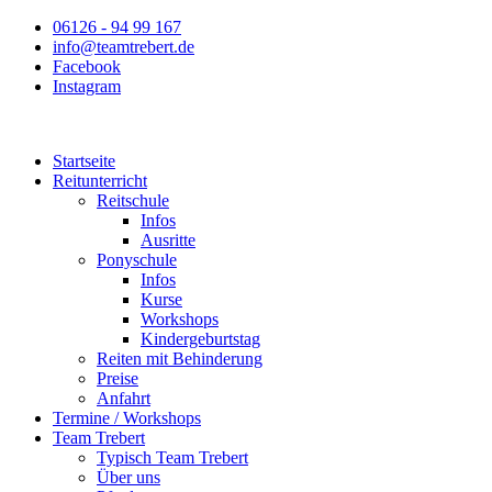
Zum
06126 - 94 99 167
Inhalt
info@teamtrebert.de
springen
Facebook
Instagram
Startseite
Reitunterricht
Reitschule
Infos
Ausritte
Ponyschule
Infos
Kurse
Workshops
Kindergeburtstag
Reiten mit Behinderung
Preise
Anfahrt
Termine / Workshops
Team Trebert
Typisch Team Trebert
Über uns