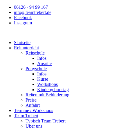
Zum
06126 - 94 99 167
Inhalt
info@teamtrebert.de
springen
Facebook
Instagram
Startseite
Reitunterricht
Reitschule
Infos
Ausritte
Ponyschule
Infos
Kurse
Workshops
Kindergeburtstag
Reiten mit Behinderung
Preise
Anfahrt
Termine / Workshops
Team Trebert
Typisch Team Trebert
Über uns