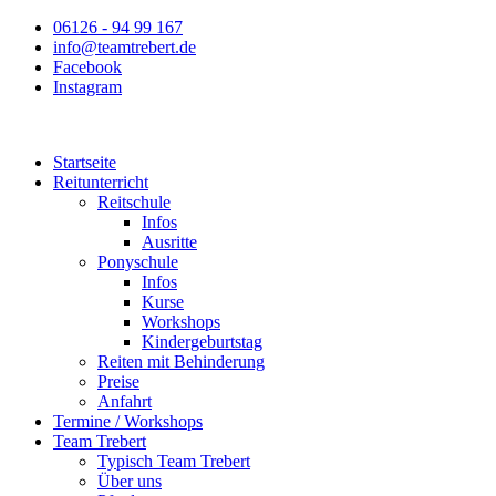
Zum
06126 - 94 99 167
Inhalt
info@teamtrebert.de
springen
Facebook
Instagram
Startseite
Reitunterricht
Reitschule
Infos
Ausritte
Ponyschule
Infos
Kurse
Workshops
Kindergeburtstag
Reiten mit Behinderung
Preise
Anfahrt
Termine / Workshops
Team Trebert
Typisch Team Trebert
Über uns