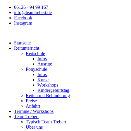
Zum
06126 - 94 99 167
Inhalt
info@teamtrebert.de
springen
Facebook
Instagram
Startseite
Reitunterricht
Reitschule
Infos
Ausritte
Ponyschule
Infos
Kurse
Workshops
Kindergeburtstag
Reiten mit Behinderung
Preise
Anfahrt
Termine / Workshops
Team Trebert
Typisch Team Trebert
Über uns