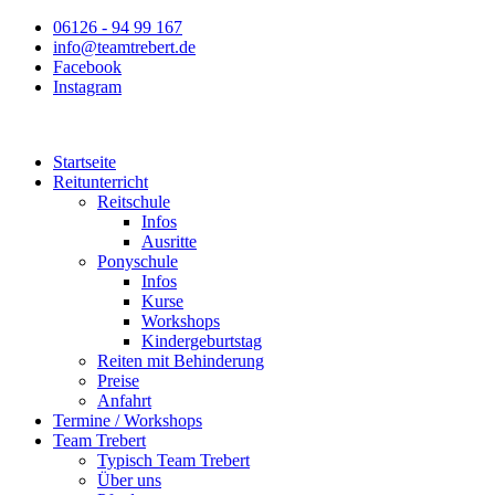
Zum
06126 - 94 99 167
Inhalt
info@teamtrebert.de
springen
Facebook
Instagram
Startseite
Reitunterricht
Reitschule
Infos
Ausritte
Ponyschule
Infos
Kurse
Workshops
Kindergeburtstag
Reiten mit Behinderung
Preise
Anfahrt
Termine / Workshops
Team Trebert
Typisch Team Trebert
Über uns