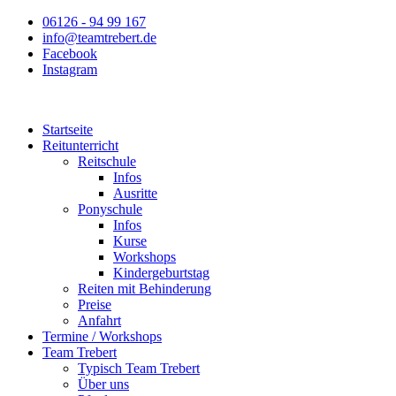
Zum
06126 - 94 99 167
Inhalt
info@teamtrebert.de
springen
Facebook
Instagram
Startseite
Reitunterricht
Reitschule
Infos
Ausritte
Ponyschule
Infos
Kurse
Workshops
Kindergeburtstag
Reiten mit Behinderung
Preise
Anfahrt
Termine / Workshops
Team Trebert
Typisch Team Trebert
Über uns