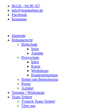
Zum
06126 - 94 99 167
Inhalt
info@teamtrebert.de
springen
Facebook
Instagram
Startseite
Reitunterricht
Reitschule
Infos
Ausritte
Ponyschule
Infos
Kurse
Workshops
Kindergeburtstag
Reiten mit Behinderung
Preise
Anfahrt
Termine / Workshops
Team Trebert
Typisch Team Trebert
Über uns