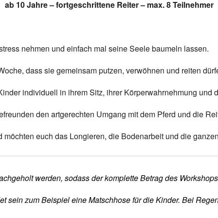
ab 10 Jahre – fortgeschrittene Reiter – max. 8 Teilnehmer
stress nehmen und einfach mal seine Seele baumeln lassen.
 Woche, dass sie gemeinsam putzen, verwöhnen und reiten dürf
inder individuell in ihrem Sitz, ihrer Körperwahrnehmung und de
defreunden den artgerechten Umgang mit dem Pferd und die Reit
nd möchten euch das Longieren, die Bodenarbeit und die ganze
r nachgeholt werden, sodass der komplette Betrag des Workshops /
det sein zum Beispiel eine Matschhose für die Kinder. Bei Rege