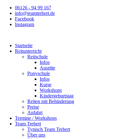
Zum
06126 - 94 99 167
Inhalt
info@teamtrebert.de
springen
Facebook
Instagram
Startseite
Reitunterricht
Reitschule
Infos
Ausritte
Ponyschule
Infos
Kurse
Workshops
Kindergeburtstag
Reiten mit Behinderung
Preise
Anfahrt
Termine / Workshops
Team Trebert
Typisch Team Trebert
Über uns